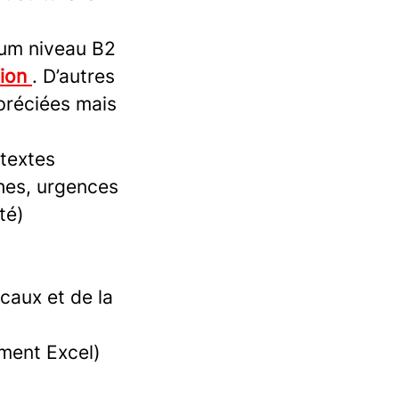
mum niveau B2
tion
. D’autres
ppréciées mais
ntextes
phes, urgences
té)
caux et de la
mment Excel)