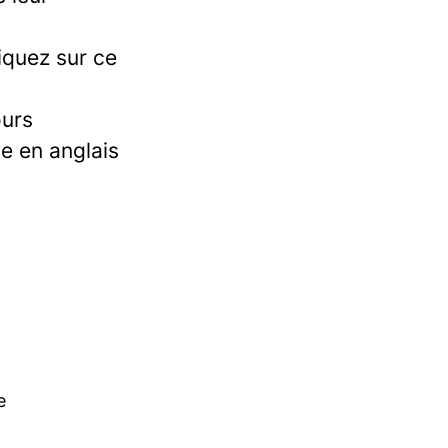
iquez sur ce
ours
e en anglais
e