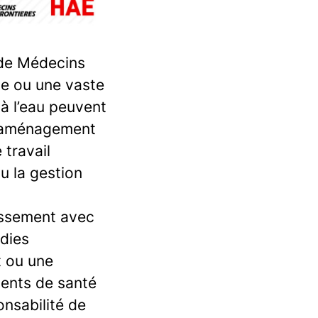
 de Médecins
ue ou une vaste
 à l’eau peuvent
l’aménagement
 travail
u la gestion
nissement avec
adies
t ou une
ements de santé
onsabilité de