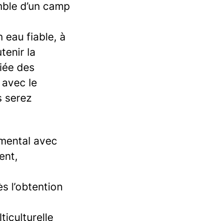
mble d’un camp
 eau fiable, à
tenir la
riée des
 avec le
s serez
emental avec
ent,
s l’obtention
iculturelle